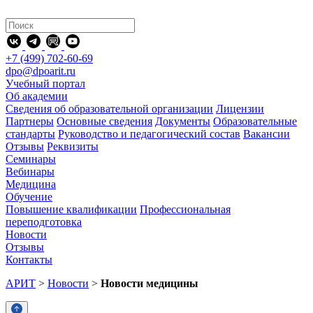
+7 (499) 702-60-69
dpo@dpoarit.ru
Учебный портал
Об академии
Сведения об образовательной организации
Лицензии
Партнеры
Основные сведения
Документы
Образовательные
стандарты
Руководство и педагогический состав
Вакансии
Отзывы
Реквизиты
Семинары
Вебинары
Медицина
Обучение
Повышение квалификации
Профессиональная
переподготовка
Новости
Отзывы
Контакты
АРИТ
>
Новости
>
Новости медицины