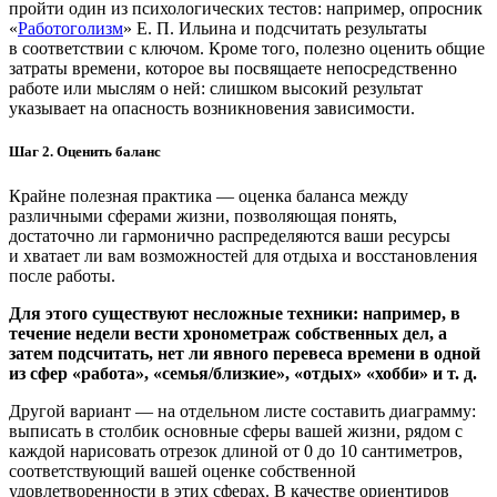
пройти один из психологических тестов: например, опросник
«
Работоголизм
» Е. П. Ильина и подсчитать результаты
в соответствии с ключом. Кроме того, полезно оценить общие
затраты времени, которое вы посвящаете непосредственно
работе или мыслям о ней: слишком высокий результат
указывает на опасность возникновения зависимости.
Шаг 2. Оценить баланс
Крайне полезная практика — оценка баланса между
различными сферами жизни, позволяющая понять,
достаточно ли гармонично распределяются ваши ресурсы
и хватает ли вам возможностей для отдыха и восстановления
после работы.
Для этого существуют несложные техники: например, в
течение недели вести хронометраж собственных дел, а
затем подсчитать, нет ли явного перевеса времени в одной
из сфер «работа», «семья/близкие», «отдых» «хобби» и т. д.
Другой вариант — на отдельном листе составить диаграмму:
выписать в столбик основные сферы вашей жизни, рядом с
каждой нарисовать отрезок длиной от 0 до 10 сантиметров,
соответствующий вашей оценке собственной
удовлетворенности в этих сферах. В качестве ориентиров