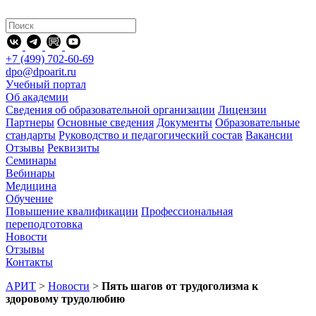
+7 (499) 702-60-69
dpo@dpoarit.ru
Учебный портал
Об академии
Сведения об образовательной организации
Лицензии
Партнеры
Основные сведения
Документы
Образовательные
стандарты
Руководство и педагогический состав
Вакансии
Отзывы
Реквизиты
Семинары
Вебинары
Медицина
Обучение
Повышение квалификации
Профессиональная
переподготовка
Новости
Отзывы
Контакты
АРИТ
>
Новости
>
Пять шагов от трудоголизма к
здоровому трудолюбию