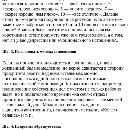
можно взять такие значения: 0 — «всё очень плохо», 3 —
«скорее плохо, чем хорошо», 5 — «нечто среднее», 7 —
«скорее хорошо, чем плохо», 10 — «всё отлично». Дальше
стоит посмотреть на получившийся рисунок: есть ли на нем
заметные «выбросы» в сторону 0 или 10 или всё относительно
ровно? А может быть, все отрезки получились совсем
короткими и стоит подумать уже не о трудоголизме, а о том,
нет ли у вас депрессии или эмоционального истощения?..
Шаг 3. Использовать методы самопомощи
Если вы поняли, что находитесь в группе риска, и ваш
жизненный баланс медленно, но верно сдвигается в сторону
приоритета работы над всем остальным, можно
воспользоваться одной или несколькими техниками
психологической самопомощи. К ним относится, например,
планирование собственных дел с учетом не только рабочих
задач, но и обязательного времени «на себя»: отдыха,
приятного общения, восстановления здоровья — не менее 4
часов каждый день. Можно использовать один из
вариантов аутотренинга, использовать методику «Колесо
баланса» и т. п.
Шаг 4. Попросить обратную связь