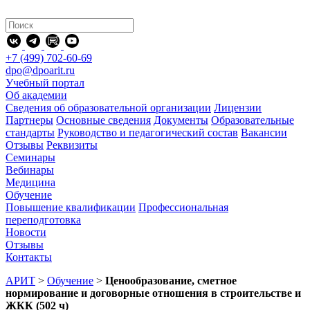
+7 (499) 702-60-69
dpo@dpoarit.ru
Учебный портал
Об академии
Сведения об образовательной организации
Лицензии
Партнеры
Основные сведения
Документы
Образовательные
стандарты
Руководство и педагогический состав
Вакансии
Отзывы
Реквизиты
Семинары
Вебинары
Медицина
Обучение
Повышение квалификации
Профессиональная
переподготовка
Новости
Отзывы
Контакты
АРИТ
>
Обучение
>
Ценообразование, сметное
нормирование и договорные отношения в строительстве и
ЖКК (502 ч)