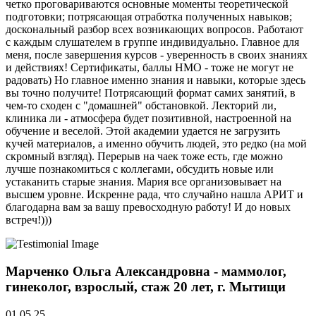
четко проговариваются основные моменты теоретической
подготовки; потрясающая отработка полученных навыков;
доскональный разбор всех возникающих вопросов. Работают
с каждым слушателем в группе индивидуально. Главное для
меня, после завершения курсов - уверенность в своих знаниях
и действиях! Сертификаты, баллы НМО - тоже не могут не
радовать) Но главное именно знания и навыки, которые здесь
вы точно получите! Потрясающий формат самих занятий, в
чем-то сходен с "домашней" обстановкой. Лекторий ли,
клиника ли - атмосфера будет позитивной, настроенной на
обучение и веселой. Этой академии удается не загрузить
кучей материалов, а именно обучить людей, это редко (на мой
скромный взгляд). Перерыв на чаек тоже есть, где можно
лучше познакомиться с коллегами, обсудить новые или
устаканить старые знания. Мария все организовывает на
высшем уровне. Искренне рада, что случайно нашла АРИТ и
благодарна вам за вашу превосходную работу! И до новых
встреч!)))
Марченко Ольга Александровна - маммолог,
гинеколог, взрослый, стаж 20 лет, г. Мытищи
01.05.25