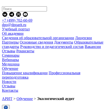
+7 (499) 702-60-69
dpo@dpoarit.ru
Учебный портал
Об академии
Сведения об образовательной организации
Лицензии
Партнеры
Основные сведения
Документы
Образовательные
стандарты
Руководство и педагогический состав
Вакансии
Отзывы
Реквизиты
Семинары
Вебинары
Медицина
Обучение
Повышение квалификации
Профессиональная
переподготовка
Новости
Отзывы
Контакты
АРИТ
>
Обучение
>
Экологический аудит