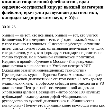
клиники современной флебологии., врач
сердечно-сосудистый хирург высшей категории,
флеболог, врач ультразвуковой диагностики,
кандидат медицинских наук, г. Уфа
30.01.26
Умный — не тот, кто всё знает. Умный — тот, кто учится
бесконечно. Но в медицине есть ещё один важный момент —
у кого именно ты учишься. Я искренне убеждён: обучение
имеет смысл только тогда, когда знания получаешь у лучших
специалистов, у тех, кто формирует стандарты и делится не
только теорией, но и реальной клинической практикой.
Недавно я прошёл обучение в Москве «Ультразвуковая
диагностика в ангиологии» в Учебном центре АРИТ
(Академия развития инновационных технологий)
Преподаватель курса — Бурцева Елена Анатольевна: - врач
ультразвуковой диагностики с опытом более 23 лет - доктор
медицинских наук - профессор кафедры рентгенологии и УЗ-
диагностики Центральной гос. медицинской академии
Управления делами Президента - автор более 100 научных
публикаций - соавтор монографий «Национальное
руководство по лучевой диагностике» и «Клиническая
ангиология» Почему это принципиально важно для меня как