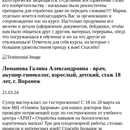
категорически запрещается. Отдельные восторженные слова
его изобретательству - насколько были реалистичны
препараты для отработки даже не передать словами!!!! Мария,
отдельно хочется поблагодарить Вас за организацию и
сопровождение нас на курсе. Настолько продуманы все
мелочи и детали (оформление документов, бейджики, чтобы
нам было общаться друг с другом, материал, перерывы, обед)
что погружаешься в обучение и ни на что другое не
отвлекаешься! Отметила для себя курсы, на которые с
большим удовольствием приеду к вам! Спасибо!
Ломанова Галина Александровна - врач,
акушер-гинеколог, взрослый, детский, стаж 18
лет, г. Воронеж
21.03.24
Супер мастер-класс по гистероскопии! С 18 по 20 марта на
базе МЦ «Олимпа Здоровья» для наших докторов был
проведён потрясающий курс по гистероскопии от учебного
центра «АРИТ» Отработка навыков на биологически
идентичных матках! Три дня плодотворной работы, столько
нюансов и интересных идей! Спасибо большое за