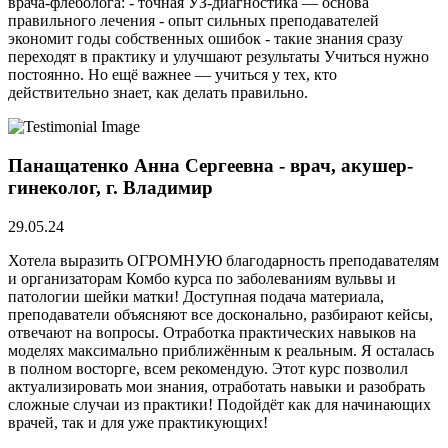
врача-флеболога: - точная УЗ-диагностика — основа
правильного лечения - опыт сильных преподавателей
экономит годы собственных ошибок - такие знания сразу
переходят в практику и улучшают результаты Учиться нужно
постоянно. Но ещё важнее — учиться у тех, кто
действительно знает, как делать правильно.
Панащатенко Анна Сергеевна - врач, акушер-
гинеколог, г. Владимир
29.05.24
Хотела выразить ОГРОМНУЮ благодарность преподавателям
и организаторам Комбо курса по заболеваниям вульвы и
патологии шейки матки! Доступная подача материала,
преподаватели объясняют все досконально, разбирают кейсы,
отвечают на вопросы. Отработка практических навыков на
моделях максимально приближённым к реальным. Я осталась
в полном восторге, всем рекомендую. Этот курс позволил
актуализировать мои знания, отработать навыки и разобрать
сложные случаи из практики! Подойдёт как для начинающих
врачей, так и для уже практикующих!