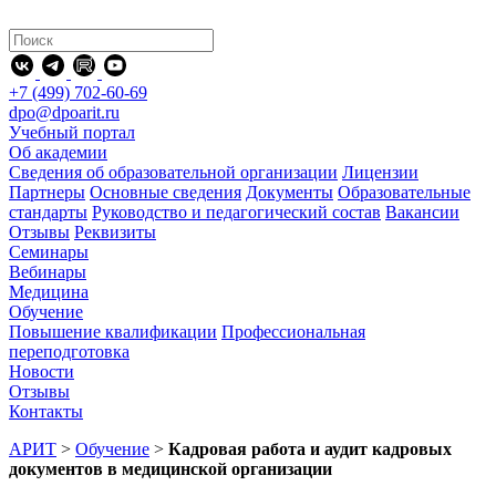
+7 (499) 702-60-69
dpo@dpoarit.ru
Учебный портал
Об академии
Сведения об образовательной организации
Лицензии
Партнеры
Основные сведения
Документы
Образовательные
стандарты
Руководство и педагогический состав
Вакансии
Отзывы
Реквизиты
Семинары
Вебинары
Медицина
Обучение
Повышение квалификации
Профессиональная
переподготовка
Новости
Отзывы
Контакты
АРИТ
>
Обучение
>
Кадровая работа и аудит кадровых
документов в медицинской организации