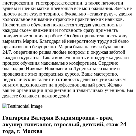
гистероскопии, гистерорезектоскопии, а также патологии
вульвы и шейки матки превзошла все мои ожидания. Здесь не
просто дают сухую теорию, а буквально «ставят руку», уделяя
колоссальное внимание отработке практических навыков.
После такого обучения появляется твердая уверенность в
каждом своем движении и готовность сразу применять
полученные знания в работе. Особую признательность хочу
выразить Марии. Благодаря её невероятному труду всё было
организовано безупречно. Мария была на связи буквально
24/7, оперативно решая любые вопросы и окружая заботой
каждого курсанта. Такая вовлеченность и поддержка делают
процесс обучения максимально комфортным. Сердечно
благодарю Николая Николаевича Луценко за создание и
проведение этих прекрасных курсов. Ваше мастерство,
педагогический талант и готовность делиться уникальным
опытом вдохновляют на профессиональный рост. Желаю
вашей организации процветания и талантливых учеников. Вы
делаете большое и важное дело!
Гоптарева Валерия Владимировна - врач,
акушер-гинеколог, взрослый, детский, стаж 24
года, г. Москва