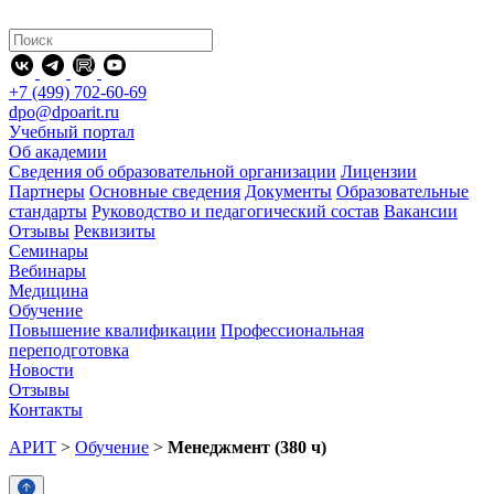
+7 (499) 702-60-69
dpo@dpoarit.ru
Учебный портал
Об академии
Сведения об образовательной организации
Лицензии
Партнеры
Основные сведения
Документы
Образовательные
стандарты
Руководство и педагогический состав
Вакансии
Отзывы
Реквизиты
Семинары
Вебинары
Медицина
Обучение
Повышение квалификации
Профессиональная
переподготовка
Новости
Отзывы
Контакты
АРИТ
>
Обучение
>
Менеджмент (380 ч)