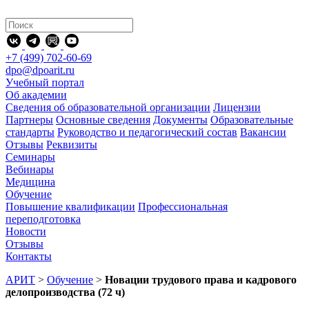
+7 (499) 702-60-69
dpo@dpoarit.ru
Учебный портал
Об академии
Сведения об образовательной организации
Лицензии
Партнеры
Основные сведения
Документы
Образовательные
стандарты
Руководство и педагогический состав
Вакансии
Отзывы
Реквизиты
Семинары
Вебинары
Медицина
Обучение
Повышение квалификации
Профессиональная
переподготовка
Новости
Отзывы
Контакты
АРИТ
>
Обучение
>
Новации трудового права и кадрового
делопроизводства (72 ч)