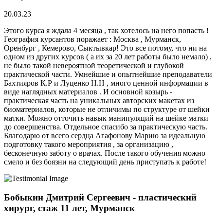
20.03.23
Этого курса я ждала 4 месяца , так хотелось на него попасть !
География курсантов поражает : Москва , Мурманск,
Оренбург , Кемерово, Сыктывкар! Это все потому, что ни на
одном из других курсов ( а их за 20 лет работы было немало) ,
не было такой невероятной теоретической и глубокой
практической части. Умнейшие и опытнейшие преподаватели
Бахтияров К.Р и Луценко Н.Н , много ценной информации в
виде наглядных материалов . И основной козырь -
практическая часть на уникальных авторских макетах из
биоматериалов, которые не отличимы по структуре от шейки
матки. Можно отточить навык манипуляций на шейке матки
до совершенства. Отдельное спасибо за практическую часть.
Благодарю от всего сердца Агафонову Марию за идеальную
подготовку такого мероприятия , за организацию ,
бесконечную заботу о врачах. После такого обучения можно
смело и без боязни на следующий день приступать к работе!
Бобыкин Дмитрий Сергеевич - пластический
хирург, стаж 11 лет, Мурманск