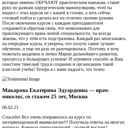
которые именно ОБУЧАЮТ практическим навыкам, ставят
руку по разным хирургическим манипуляциям, чтоб ты
вышел с этих курсов не с кашей в голове, а хоть сейчас
готовый пойти и сделать все на отлично своими руками.
После окончания курсов с каждым преподавателем
сохраняется обратная связь, что немаловажно для
практикующего врача любой специальности, ты всегда
знаешь, что у тебя есть подстраховка. Каждый раз записываясь
на очередные курсы, я уверена, что получу самое лучшее
обучение, и еще ни разу не разочаровалась. Поэтому, я хочу
пожелать академии и лично Марии дальнейшего развития,
прогресса и большущих успехов! И огромное спасибо за Ваш
поистине тяжелый труд в создании и организации такой
классной учебы! Теперь я с вами надолго, это точно
Макарова Екатерина Эдуардовна — врач-
онколог, со стажем 25 лет, Москва
06.02.23
Спасибо! Все очень понравилось на курсе по
интервенционной маммологии!!! Получила ответы на многие
вопросы. Команда преподавателей - полный восторг!