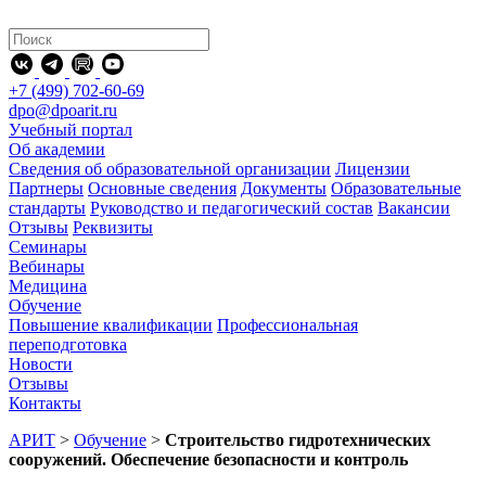
+7 (499) 702-60-69
dpo@dpoarit.ru
Учебный портал
Об академии
Сведения об образовательной организации
Лицензии
Партнеры
Основные сведения
Документы
Образовательные
стандарты
Руководство и педагогический состав
Вакансии
Отзывы
Реквизиты
Семинары
Вебинары
Медицина
Обучение
Повышение квалификации
Профессиональная
переподготовка
Новости
Отзывы
Контакты
АРИТ
>
Обучение
>
Строительство гидротехнических
сооружений. Обеспечение безопасности и контроль