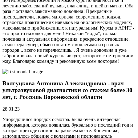
по гистерорезектоскопии и комбо-курс по диагностике и
лечению заболеваний вульвы, влагалища и шейки матки. Оба
раза я осталась максимально довольна! Прекрасные
преподаватели, подача материала, современных подход,
отработка практических навыков на биологических моделях,
максимально приближенных к натуральным! Курсы в АРИТ -
это просто находка для меня! Никакой "воды", только
полезная и актуальная информация, прекрасное отношение,
атмосфера супер, обмен опытом с коллегами из разных
городов... всего не перечислишь... Я очень довольна и уже
забронировала новый курс на август, которого с нетерпением
жду. Благодарю команду и рекомендую всем докторам!
Волгуцкова Антонина Александровна - врач
ультразвуковой диагностики со стажем более 30
лет, г. Россошь Воронежской области
28.01.23
Упорядочился порядок осмотра. Была очень интересная
информация, которая появилась буквально в последний год и
которая пригодится мне на рабочем месте. Конечно же,
запомнилось общение с коллегами и преподаватель