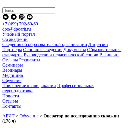
+7 (499) 702-60-69
dpo@dpoarit.ru
Учебный портал
Об академии
Сведения об образовательной организации
Лицензии
Партнеры
Основные сведения
Документы
Образовательные
стандарты
Руководство и педагогический состав
Вакансии
Отзывы
Реквизиты
Семинары
Вебинары
Медицина
Обучение
Повышение квалификации
Профессиональная
переподготовка
Новости
Отзывы
Контакты
АРИТ
>
Обучение
>
Оператор по исследованию скважин
(178 ч)