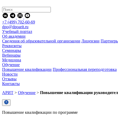
+7 (499) 702-60-69
dpo@dpoarit.ru
Учебный портал
Об академии
Сведения об образовательной организации
Лицензии
Партнер
Реквизиты
Семинары
Вебинары
Медицина
Обучение
Повышение квалификации
Профессиональная переподготовка
Новости
Отзывы
Контакты
АРИТ
>
Обучение
>
Повышение квалификации руководител
Повышение квалификации по программе