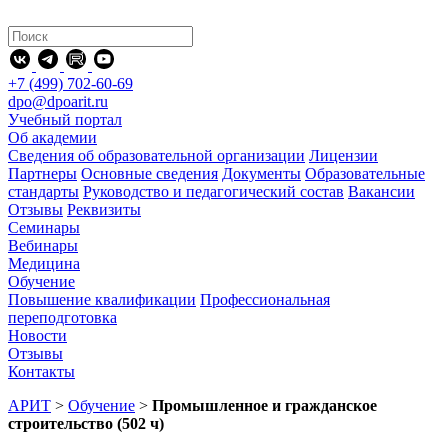
+7 (499) 702-60-69
dpo@dpoarit.ru
Учебный портал
Об академии
Сведения об образовательной организации
Лицензии
Партнеры
Основные сведения
Документы
Образовательные
стандарты
Руководство и педагогический состав
Вакансии
Отзывы
Реквизиты
Семинары
Вебинары
Медицина
Обучение
Повышение квалификации
Профессиональная
переподготовка
Новости
Отзывы
Контакты
АРИТ
>
Обучение
>
Промышленное и гражданское
строительство (502 ч)