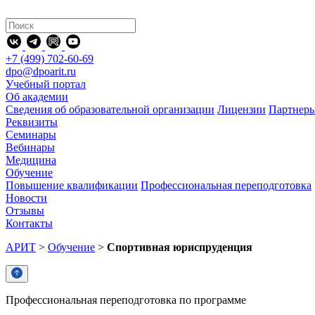
+7 (499) 702-60-69
dpo@dpoarit.ru
Учебный портал
Об академии
Сведения об образовательной организации
Лицензии
Партнер
Реквизиты
Семинары
Вебинары
Медицина
Обучение
Повышение квалификации
Профессиональная переподготовка
Новости
Отзывы
Контакты
АРИТ
>
Обучение
>
Спортивная юриспруденция
Профессиональная переподготовка по программе