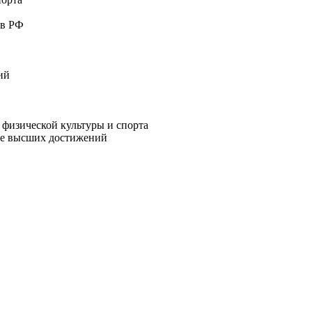
 в РФ
ий
 физической культуры и спорта
рте высших достижений