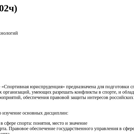
02ч)
хнологий
е «Спортивная юриспруденция» предназначена для подготовки с
ых организаций, умеющих разрешать конфликты в спорте, и об
оприятий, обеспечения правовой защиты интересов российских ат
о изучение основных дисциплин:
в сфере спорта: понятия, место и значение
рта. Правовое обеспечение государственного управления в сфере
порта