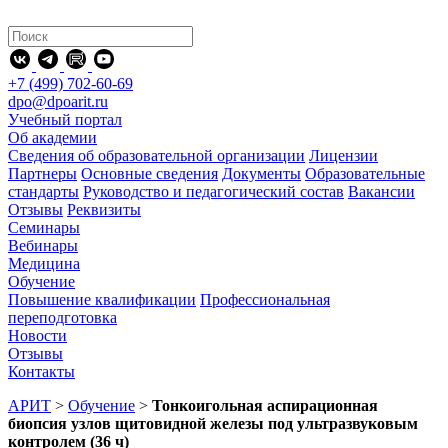
+7 (499) 702-60-69
dpo@dpoarit.ru
Учебный портал
Об академии
Сведения об образовательной организации
Лицензии
Партнеры
Основные сведения
Документы
Образовательные
стандарты
Руководство и педагогический состав
Вакансии
Отзывы
Реквизиты
Семинары
Вебинары
Медицина
Обучение
Повышение квалификации
Профессиональная
переподготовка
Новости
Отзывы
Контакты
АРИТ
>
Обучение
>
Тонкоигольная аспирационная
биопсия узлов щитовидной железы под ультразвуковым
контролем (36 ч)