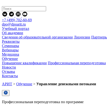
+7 (499) 702-60-69
dpo@dpoarit.ru
Учебный портал
Об академии
Сведения об образовательной организации
Лицензии
Партнер
Реквизиты
Семинары
Вебинары
Медицина
Обучение
Повышение квалификации
Профессиональная переподготовка
Новости
Отзывы
Контакты
АРИТ
>
Обучение
>
Управление денежными потоками
Профессиональная переподготовка по программе