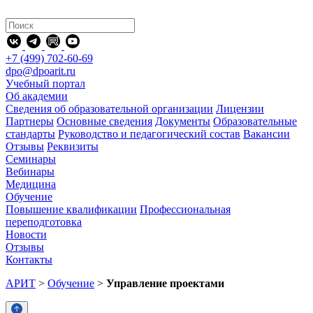
+7 (499) 702-60-69
dpo@dpoarit.ru
Учебный портал
Об академии
Сведения об образовательной организации
Лицензии
Партнеры
Основные сведения
Документы
Образовательные
стандарты
Руководство и педагогический состав
Вакансии
Отзывы
Реквизиты
Семинары
Вебинары
Медицина
Обучение
Повышение квалификации
Профессиональная
переподготовка
Новости
Отзывы
Контакты
АРИТ
>
Обучение
>
Управление проектами