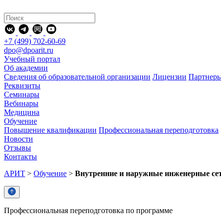
+7 (499) 702-60-69
dpo@dpoarit.ru
Учебный портал
Об академии
Сведения об образовательной организации
Лицензии
Партнер
Реквизиты
Семинары
Вебинары
Медицина
Обучение
Повышение квалификации
Профессиональная переподготовка
Новости
Отзывы
Контакты
АРИТ
>
Обучение
>
Внутренние и наружные инженерные се
Профессиональная переподготовка по программе