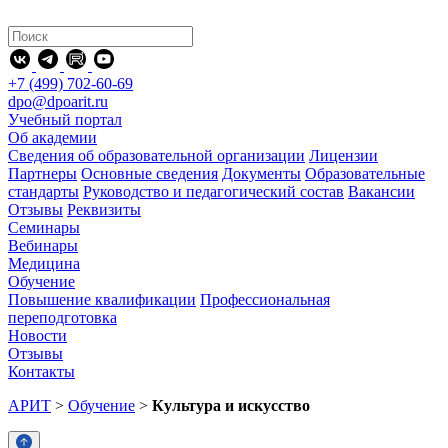
+7 (499) 702-60-69
dpo@dpoarit.ru
Учебный портал
Об академии
Сведения об образовательной организации
Лицензии
Партнеры
Основные сведения
Документы
Образовательные
стандарты
Руководство и педагогический состав
Вакансии
Отзывы
Реквизиты
Семинары
Вебинары
Медицина
Обучение
Повышение квалификации
Профессиональная
переподготовка
Новости
Отзывы
Контакты
АРИТ
>
Обучение
>
Культура и искусство