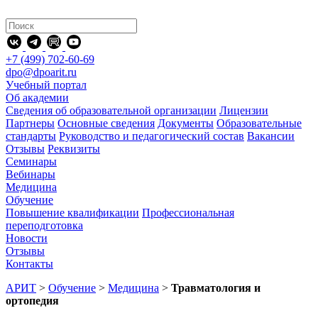
+7 (499) 702-60-69
dpo@dpoarit.ru
Учебный портал
Об академии
Сведения об образовательной организации
Лицензии
Партнеры
Основные сведения
Документы
Образовательные
стандарты
Руководство и педагогический состав
Вакансии
Отзывы
Реквизиты
Семинары
Вебинары
Медицина
Обучение
Повышение квалификации
Профессиональная
переподготовка
Новости
Отзывы
Контакты
АРИТ
>
Обучение
>
Медицина
>
Травматология и
ортопедия