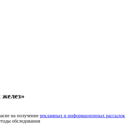
 желез»
асие на получение
рекламных и информационных рассылок
етоды обследования