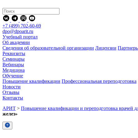
+7 (499) 702-60-69
dpo@dpoarit.ru
Учебный портал
Об академии
Сведения об образовательной организации
Лицензии
Партнер
Реквизиты
Семинары
Вебинары
Медицина
Обучение
Повышение квалификации
Профессиональная переподготовка
Новости
Отзывы
Контакты
АРИТ
>
Повышение квалификации и переподготовка врачей д
желез»