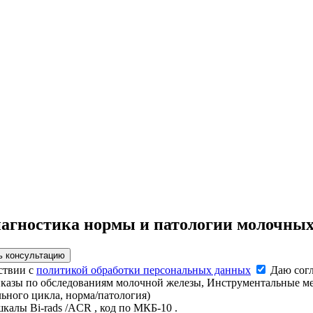
иагностика нормы и патологии молочных
ь консультацию
ствии с
политикой обработки персональных данных
Даю согл
иказы по обследованиям молочной железы, Инструментальные м
ьного цикла, норма/патология)
калы Bi-rads /ACR , код по МКБ-10 .