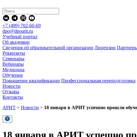
+7 (499) 702-60-69
dpo@dpoarit.ru
Учебный портал
Об академии
Сведения об образовательной организации
Лицензии
Партнер
Реквизиты
Семинары
Вебинары
Медицина
Обучение
Повышение квалификации
Профессиональная переподготовка
Новости
Отзывы
Контакты
АРИТ
>
Новости
>
18 января в АРИТ успешно прошли обуче
18 января в АРИТ успешно пр