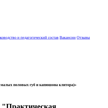
ководство и педагогический состав
Вакансии
Отзывы
я малых половых губ и капюшона клитора)»
у "Практическая