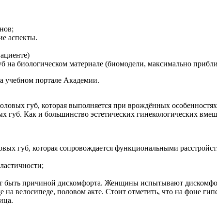
нов;
ие аспекты.
пациенте)
уб на биологическом материале (биомодели, максимально прибл
на учебном портале Академии.
оловых губ, которая выполняется при врождённых особенностях
х губ. Как и большинство эстетических гинекологических вмеш
вых губ, которая сопровождается функциональными расстройст
ластичности;
гут быть причиной дискомфорта. Женщины испытывают дискомфо
е на велосипеде, половом акте. Стоит отметить, что на фоне ги
ица.