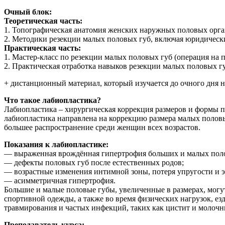
Очный блок:
Теоретическая часть:
1. Топографическая анатомия женских наружных половых орга
2. Методики резекции малых половых губ, включая юридическ
Практическая часть:
1. Мастер-класс по резекции малых половых губ (операция на 
2. Практическая отработка навыков резекции малых половых г
+ дистанционный материал, который изучается до очного дня 
Что такое лабиопластика?
Лабиопластика – хирургическая коррекция размеров и формы п
лабиопластика направлена на коррекцию размера малых половы
большее распространение среди женщин всех возрастов.
Показания к лабиопластике:
— выраженная врождённая гипертрофия больших и малых поло
— дефекты половых губ после естественных родов;
— возрастные изменения интимной зоны, потеря упругости и э
— асимметричная гипертрофия.
Большие и малые половые губы, увеличенные в размерах, мо
спортивной одежды, а также во время физических нагрузок, езд
травмирования и частых инфекций, таких как цистит и молочн
Преподаватель курса: