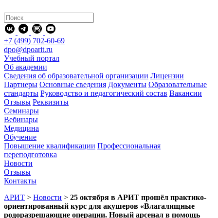
+7 (499) 702-60-69
dpo@dpoarit.ru
Учебный портал
Об академии
Сведения об образовательной организации
Лицензии
Партнеры
Основные сведения
Документы
Образовательные
стандарты
Руководство и педагогический состав
Вакансии
Отзывы
Реквизиты
Семинары
Вебинары
Медицина
Обучение
Повышение квалификации
Профессиональная
переподготовка
Новости
Отзывы
Контакты
АРИТ
>
Новости
>
25 октября в АРИТ прошёл практико-
ориентированный курс для акушеров «Влагалищные
родоразрешающие операции. Новый арсенал в помощь