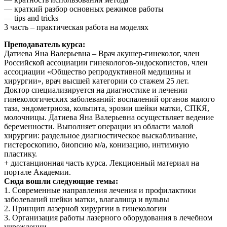
— краткий разбор основных режимов работы
— tips and tricks
3 часть – практическая работа на моделях
Преподаватель курса:
Датиева Яна Валерьевна – Врач акушер-гинеколог, член
Российской ассоциации гинекологов-эндоскопистов, член
ассоциации «Общество репродуктивной медицины и
хирургии», врач высшей категории со стажем 25 лет.
Доктор специализируется на диагностике и лечении
гинекологических заболеваний: воспалений органов малого
таза, эндометриоза, кольпита, эрозии шейки матки, СПКЯ,
молочницы. Датиева Яна Валерьевна осуществляет ведение
беременности. Выполняет операции из области малой
хирургии: раздельное диагностическое выскабливание,
гистероскопию, биопсию м/а, конизацию, интимную
пластику.
+ дистанционная часть курса. Лекционный материал на
портале Академии.
Сюда вошли следующие темы:
1. Современные направления лечения и профилактики
заболеваний шейки матки, влагалища и вульвы
2. Принцип лазерной хирургии в гинекологии
3. Организация работы лазерного оборудования в лечебном
учреждении