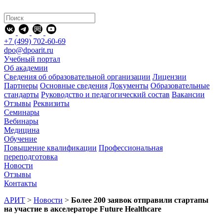
+7 (499) 702-60-69
dpo@dpoarit.ru
Учебный портал
Об академии
Сведения об образовательной организации
Лицензии
Партнеры
Основные сведения
Документы
Образовательные
стандарты
Руководство и педагогический состав
Вакансии
Отзывы
Реквизиты
Семинары
Вебинары
Медицина
Обучение
Повышение квалификации
Профессиональная
переподготовка
Новости
Отзывы
Контакты
АРИТ
>
Новости
>
Более 200 заявок отправили стартапы
на участие в акселераторе Future Healthcare