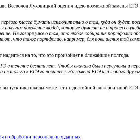
права Всеволод Луховицкий оценил идею возможной замены ЕГЭ 
 первого класса думать исключительно о том, куда он будет по
мы получим поколение людей, которые думают не о процессе учеб
пление. Не говоря уже о том, что любое собирание портфолио 
знают, что такое портфолио, например, для повышения той само
 надеяться на то, что это произойдет в ближайшие полгода.
Э в течение десяти лет. Чтобы сначала были переучены и пере
 а не только к ЕГЭ готовиться. Но замена ЕГЭ или любого друго
ио выпускника школы может стать достойной альтернативой ЕГЭ.
ия и обработки персональных данных