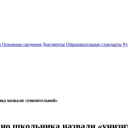
ы
Основные сведения
Документы
Образовательные стандарты
Ру
ка назвали «унизительной»
ио школьника назвали «унизи