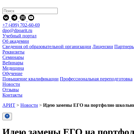
+7 (499) 702-60-69
dpo@dpoarit.ru
Учебный портал
Об академии
Сведения об образовательной организации
Лицензии
Партнер
Реквизиты
Семинары
Вебинары
Медицина
Обучение
Повышение квалификации
Профессиональная переподготовка
Новости
Отзывы
Контакты
АРИТ
>
Новости
>
Идею замены ЕГО на портфолио школьни
Идею замены ЕГО на портфол