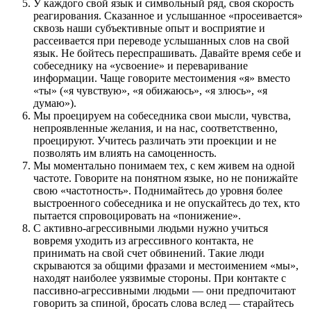
У каждого свой язык и символьный ряд, своя скорость
реагирования. Сказанное и услышанное «просеивается»
сквозь наши субъективные опыт и восприятие и
рассеивается при переводе услышанных слов на свой
язык. Не бойтесь переспрашивать. Давайте время себе и
собеседнику на «усвоение» и переваривание
информации. Чаще говорите местоимения «я» вместо
«ты» («я чувствую», «я обижаюсь», «я злюсь», «я
думаю»).
Мы проецируем на собеседника свои мысли, чувства,
непроявленные желания, и на нас, соответственно,
проецируют. Учитесь различать эти проекции и не
позволять им влиять на самоценность.
Мы моментально понимаем тех, с кем живем на одной
частоте. Говорите на понятном языке, но не понижайте
свою «частотность». Поднимайтесь до уровня более
выстроенного собеседника и не опускайтесь до тех, кто
пытается спровоцировать на «понижение».
С активно-агрессивными людьми нужно учиться
вовремя уходить из агрессивного контакта, не
принимать на свой счет обвинений. Такие люди
скрываются за общими фразами и местоимением «мы»,
находят наиболее уязвимые стороны. При контакте с
пассивно-агрессивными людьми — они предпочитают
говорить за спиной, бросать слова вслед — старайтесь