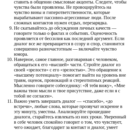
ставить в общении смысловые акценты. Следите, чтобы
чувства были проявлены. Не провоцируйтесь на
чувство вины и гиперответственности, которые
вырабатывают пассивно-агрессивные люди. После
сложных контактов нужен отдых, перезарядка.
Не скатывайтесь до обсуждения личных качеств —
говорите только о фактах и событиях. Оценочность
проявляется от бессилия как последний аргумент. Если
диалог все же превращается в ссору и спор, становится
совершенно разночастотным — включайте чувство
юмора.
Наверное, самое главное, разговаривая с человеком,
обращаться к его «высшей» части. Стройте диалог из
своей «зрелости» с его «зрелостью». Это обращение к
«высшему потенциалу» помогает выйти на уровень вне
травм, оценок, провокаций и стереотипных реакций.
Мысленно говорите собеседнику: «Я тебя вижу», «Мне
важны твои мысли и твое присутствие, даже если я с
тобой не согласен».
Важно уметь завершать диалог — «спасибо», «до
встречи», любые слова, которые прозвучат искренне в
эту минуту, уместны. Анализируйте прошедшие
диалоги, старайтесь извлекать из них уроки. Уверенный
в себе человек спокойно говорит о том, что чувствует,
чего ожидает, благодарит за контакт и диалог, умеет