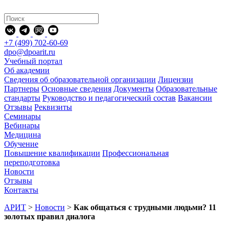
+7 (499) 702-60-69
dpo@dpoarit.ru
Учебный портал
Об академии
Сведения об образовательной организации
Лицензии
Партнеры
Основные сведения
Документы
Образовательные
стандарты
Руководство и педагогический состав
Вакансии
Отзывы
Реквизиты
Семинары
Вебинары
Медицина
Обучение
Повышение квалификации
Профессиональная
переподготовка
Новости
Отзывы
Контакты
АРИТ
>
Новости
>
Как общаться с трудными людьми? 11
золотых правил диалога