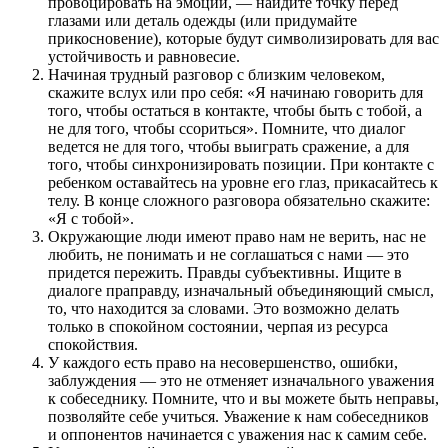
провоцировать на эмоции, — найдите точку перед
глазами или деталь одежды (или придумайте
прикосновение), которые будут символизировать для вас
устойчивость и равновесие.
Начиная трудный разговор с близким человеком,
скажите вслух или про себя: «Я начинаю говорить для
того, чтобы остаться в контакте, чтобы быть с тобой, а
не для того, чтобы ссориться». Помните, что диалог
ведется не для того, чтобы выиграть сражение, а для
того, чтобы синхронизировать позиции. При контакте с
ребенком оставайтесь на уровне его глаз, прикасайтесь к
телу. В конце сложного разговора обязательно скажите:
«Я с тобой».
Окружающие люди имеют право нам не верить, нас не
любить, не понимать и не соглашаться с нами — это
придется пережить. Правды субъективны. Ищите в
диалоге праправду, изначальный объединяющий смысл,
то, что находится за словами. Это возможно делать
только в спокойном состоянии, черпая из ресурса
спокойствия.
У каждого есть право на несовершенство, ошибки,
заблуждения — это не отменяет изначального уважения
к собеседнику. Помните, что и вы можете быть неправы,
позволяйте себе учиться. Уважение к нам собеседников
и оппонентов начинается с уважения нас к самим себе.