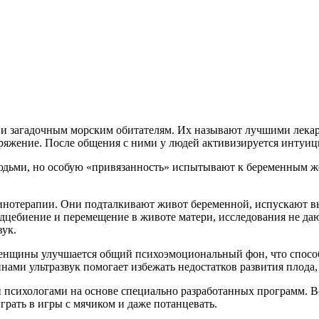
м и загадочным морским обитателям. Их называют лучшими лек
ряжение. После общения с ними у людей активизируется интуиц
юдьми, но особую «привязанность» испытывают к беременным 
ьфинотерапии. Они подталкивают живот беременной, испускают вы
ердцебиение и перемещение в животе матери, исследования не даю
вук.
женщины улучшается общий психоэмоциональный фон, что спосо
нами ультразвук помогает избежать недостатков развития плода,
психологами на основе специально разработанных программ. Во
рать в игры с мячиком и даже потанцевать.