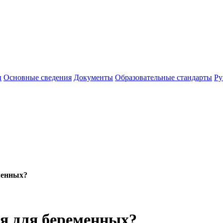
ы
Основные сведения
Документы
Образовательные стандарты
Ру
менных?
я для беременных?