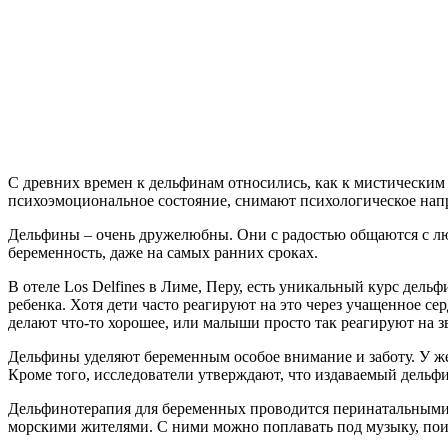
С древних времен к дельфинам относились, как к мистически
психоэмоциональное состояние, снимают психологическое нап
Дельфины – очень дружелюбны. Они с радостью общаются с л
беременность, даже на самых ранних сроках.
В отеле Los Delfines в Лиме, Перу, есть уникальный курс дел
ребенка. Хотя дети часто реагируют на это через учащенное с
делают что-то хорошее, или малыши просто так реагируют на з
Дельфины уделяют беременным особое внимание и заботу. У 
Кроме того, исследователи утверждают, что издаваемый дельфи
Дельфинотерапия для беременных проводится перинатальными 
морскими жителями. С ними можно поплавать под музыку, поиг