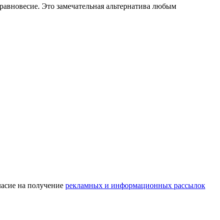
 равновесие. Это замечательная альтернатива любым
асие на получение
рекламных и информационных рассылок