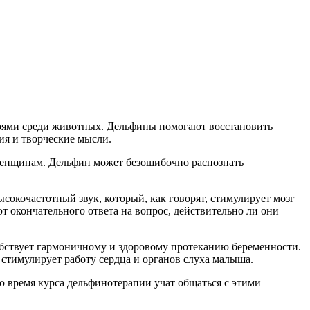
арями среди животных. Дельфины помогают восстановить
ия и творческие мысли.
женщинам. Дельфин может безошибочно распознать
сокочастотный звук, который, как говорят, стимулирует мозг
т окончательного ответа на вопрос, действительно ли они
бствует гармоничному и здоровому протеканию беременности.
 стимулирует работу сердца и органов слуха малыша.
 время курса дельфинотерапии учат общаться с этими