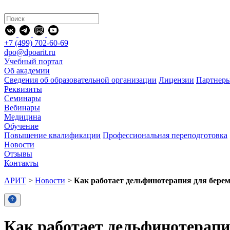
+7 (499) 702-60-69
dpo@dpoarit.ru
Учебный портал
Об академии
Сведения об образовательной организации
Лицензии
Партнер
Реквизиты
Семинары
Вебинары
Медицина
Обучение
Повышение квалификации
Профессиональная переподготовка
Новости
Отзывы
Контакты
АРИТ
>
Новости
>
Как работает дельфинотерапия для бере
Как работает дельфинотерапи