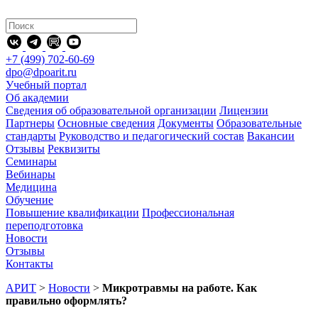
+7 (499) 702-60-69
dpo@dpoarit.ru
Учебный портал
Об академии
Сведения об образовательной организации
Лицензии
Партнеры
Основные сведения
Документы
Образовательные
стандарты
Руководство и педагогический состав
Вакансии
Отзывы
Реквизиты
Семинары
Вебинары
Медицина
Обучение
Повышение квалификации
Профессиональная
переподготовка
Новости
Отзывы
Контакты
АРИТ
>
Новости
>
Микротравмы на работе. Как
правильно оформлять?