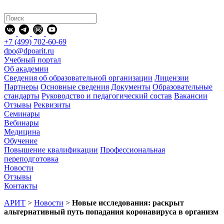
+7 (499) 702-60-69
dpo@dpoarit.ru
Учебный портал
Об академии
Сведения об образовательной организации
Лицензии
Партнеры
Основные сведения
Документы
Образовательные
стандарты
Руководство и педагогический состав
Вакансии
Отзывы
Реквизиты
Семинары
Вебинары
Медицина
Обучение
Повышение квалификации
Профессиональная
переподготовка
Новости
Отзывы
Контакты
АРИТ
>
Новости
>
Новые исследования: раскрыт
альтернативный путь попадания коронавируса в организм