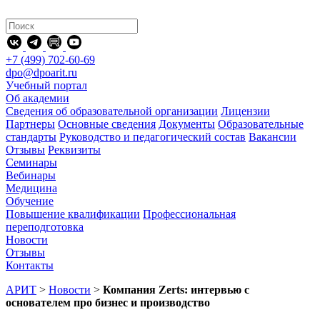
+7 (499) 702-60-69
dpo@dpoarit.ru
Учебный портал
Об академии
Сведения об образовательной организации
Лицензии
Партнеры
Основные сведения
Документы
Образовательные
стандарты
Руководство и педагогический состав
Вакансии
Отзывы
Реквизиты
Семинары
Вебинары
Медицина
Обучение
Повышение квалификации
Профессиональная
переподготовка
Новости
Отзывы
Контакты
АРИТ
>
Новости
>
Компания Zerts: интервью с
основателем про бизнес и производство