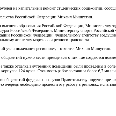
рублей на капитальный ремонт студенческих общежитий, сообща
тельства Российской Федерации Михаил Мишустин.
и высшего образования Российской Федерации, Министерству з
льтуры Российской Федерации, Министерству спорта Российской
аций Российской Федерации, Федеральному агентству воздушног
льному агентству морского и речного транспорта.
ний учли пожелания регионов», – отметил Михаил Мишустин.
ю общежитий нужно вести прежде всего там, где создаются новы
 а также отделка внутренних помещений были проведены в более
корпусов 124 вузов. Стоимость работ составила более 6,7 милли
та общежитий федеральных вузов Правительству поручил презид
вую очередь необходимо провести эту работу в регионах, испы