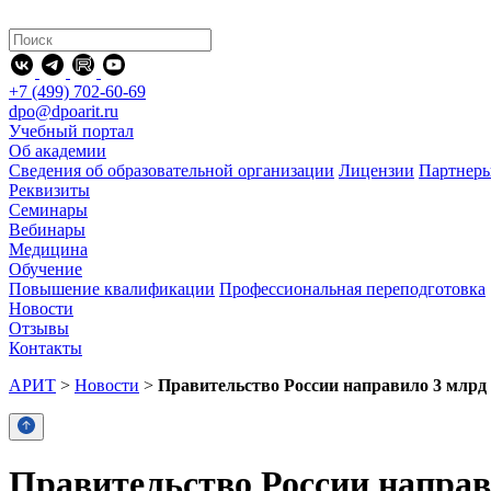
+7 (499) 702-60-69
dpo@dpoarit.ru
Учебный портал
Об академии
Сведения об образовательной организации
Лицензии
Партнер
Реквизиты
Семинары
Вебинары
Медицина
Обучение
Повышение квалификации
Профессиональная переподготовка
Новости
Отзывы
Контакты
АРИТ
>
Новости
>
Правительство России направило 3 млрд
Правительство России направ