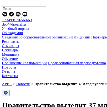
+7 (499) 702-60-69
dpo@dpoarit.ru
Учебный портал
Об академии
Сведения об образовательной организации
Лицензии
Партнер
Реквизиты
Семинары
Вебинары
Медицина
Обучение
Повышение квалификации
Профессиональная переподготовка
Новости
Отзывы
Контакты
АРИТ
>
Новости
>
Правительство выделит 37 млрд рублей 
Правительство выделит 37 мл