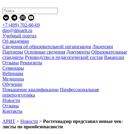
+7 (499) 702-60-69
dpo@dpoarit.ru
Учебный портал
Об академии
Сведения об образовательной организации
Лицензии
Партнеры
Основные сведения
Документы
Образовательные
стандарты
Руководство и педагогический состав
Вакансии
Отзывы
Реквизиты
Семинары
Вебинары
Медицина
Обучение
Повышение квалификации
Профессиональная
переподготовка
Новости
Отзывы
Контакты
АРИТ
>
Новости
>
Ростехнадзор представил новые чек-
листы по промбезопасности