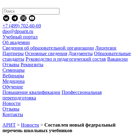
+7 (499) 702-60-69
dpo@dpoarit.ru
Учебный портал
Об академии
Сведения об образовательной организации
Лицензии
Партнеры
Основные сведения
Документы
Образовательные
стандарты
Руководство и педагогический состав
Вакансии
Отзывы
Реквизиты
Семинары
Вебинары
Медицина
Обучение
Повышение квалификации
Профессиональная
переподготовка
Новости
Отзывы
Контакты
АРИТ
>
Новости
>
Составлен новый федеральный
перечень школьных учебников