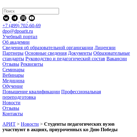
+7 (499) 702-60-69
dpo@dpoarit.ru
Учебный портал
Об академии
Сведения об образовательной организации
Лицензии
Партнеры
Основные сведения
Документы
Образовательные
стандарты
Руководство и педагогический состав
Вакансии
Отзывы
Реквизиты
Семинары
Вебинары
Медицина
Обучение
Повышение квалификации
Профессиональная
переподготовка
Новости
Отзывы
Контакты
АРИТ
>
Новости
>
Студенты педагогических вузов
участвуют в акциях, приуроченных ко Дню Победы