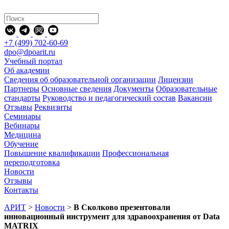
+7 (499) 702-60-69
dpo@dpoarit.ru
Учебный портал
Об академии
Сведения об образовательной организации
Лицензии
Партнеры
Основные сведения
Документы
Образовательные
стандарты
Руководство и педагогический состав
Вакансии
Отзывы
Реквизиты
Семинары
Вебинары
Медицина
Обучение
Повышение квалификации
Профессиональная
переподготовка
Новости
Отзывы
Контакты
АРИТ
>
Новости
>
В Сколково презентовали
инновационный инструмент для здравоохранения от Data
MATRIX