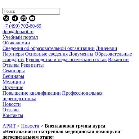
+7 (499) 702-60-69
dpo@dpoarit.ru
Учебный портал
Об академии
Сведения об образовательной организации
Лицензии
Партнеры
Основные сведения
Документы
Образовательные
стандарты
Руководство и педагогический состав
Вакансии
Отзывы
Реквизиты
Семинары
Вебинары
Медицина
Обучение
Повышение квалификации
Профессиональная
переподготовка
Новости
Отзывы
Контакты
АРИТ
>
Новости
>
Внеплановая группа курса
«Неотложная и экстренная медицинская помощь на
догоспитальном этапе»