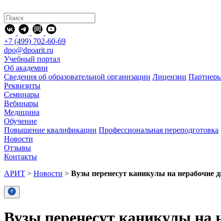
+7 (499) 702-60-69
dpo@dpoarit.ru
Учебный портал
Об академии
Сведения об образовательной организации
Лицензии
Партнер
Реквизиты
Семинары
Вебинары
Медицина
Обучение
Повышение квалификации
Профессиональная переподготовка
Новости
Отзывы
Контакты
АРИТ
>
Новости
>
Вузы перенесут каникулы на нерабочие д
Вузы перенесут каникулы на 