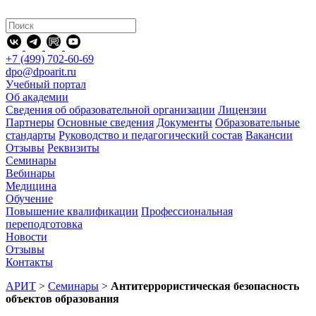
+7 (499) 702-60-69
dpo@dpoarit.ru
Учебный портал
Об академии
Сведения об образовательной организации
Лицензии
Партнеры
Основные сведения
Документы
Образовательные
стандарты
Руководство и педагогический состав
Вакансии
Отзывы
Реквизиты
Семинары
Вебинары
Медицина
Обучение
Повышение квалификации
Профессиональная
переподготовка
Новости
Отзывы
Контакты
АРИТ
>
Семинары
>
Антитеррористическая безопасность
объектов образования