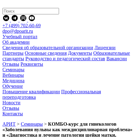
+7 (499) 702-60-69
dpo@dpoarit.ru
Учебный портал
Об академии
Сведения об образовательной организации
Лицензии
Партнеры
Основные сведения
Документы
Образовательные
стандарты
Руководство и педагогический состав
Вакансии
Отзывы
Реквизиты
Семинары
Вебинары
Медицина
Обучение
Повышение квалификации
Профессиональная
переподготовка
Новости
Отзывы
Контакты
АРИТ
>
Семинары
>
КОМБО-курс для гинекологов
«Заболевания вульвы как междисциплинарная проблема»
и «Диагностика и лечение патологии шейки матки,