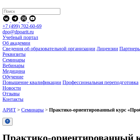
+7 (499) 702-60-69
dpo@dpoarit.ru
Учебный портал
Об академии
Сведения об образовательной организации
Лицензии
Партнер
Реквизиты
Семинары
Вебинары
Медицина
Обучение
Повышение квалификации
Профессиональная переподготовка
Новости
Отзывы
Контакты
АРИТ
>
Семинары
>
Практико-ориентированный курс «Проб
Практико-ориентированный к