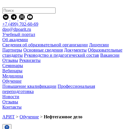
+7 (499) 702-60-69
dpo@dpoarit.ru
Учебный портал
Об академии
Сведения об образовательной организации
Лицензии
Партнеры
Основные сведения
Документы
Образовательные
стандарты
Руководство и педагогический состав
Вакансии
Отзывы
Реквизиты
Семинары
Вебинары
Медицина
Обучение
Повышение квалификации
Профессиональная
переподготовка
Новости
Отзывы
Контакты
АРИТ
>
Обучение
>
Нефтегазовое дело